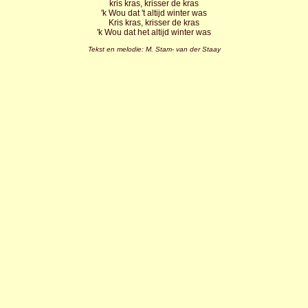
kris kras, krisser de kras
'k Wou dat 't altijd winter was
Kris kras, krisser de kras
'k Wou dat het altijd winter was
Tekst en melodie: M. Stam- van der Staay