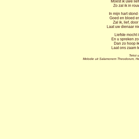
Moest ik uwe lie
Zo zal ik in ro
In mijn hart stond
Goed en bloed en 
Zal ik, lief, do
Laat uw dienaar ni
Liefste mocht 
En u spreken zo
Dan zo hoop ik
Laat ons zaam te
Tekst 
Melodie uit Salamonem Theodorum, Het 