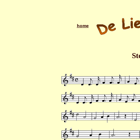
home
St