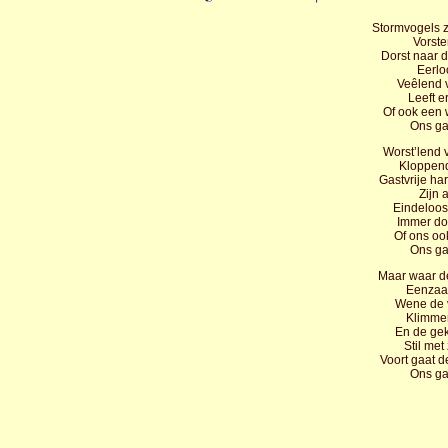
Stormvogels z
Vorste
Dorst naar d
Eerlo
Veêlend v
Leeft e
Of ook een 
Ons ga
Worst’lend 
Kloppend
Gastvrije ha
Zijn 
Eindeloos 
Immer do
Of ons oo
Ons ga
Maar waar de
Eenzaam
Wene de 
Klimmen
En de gek
Stil me
Voort gaat de
Ons ga