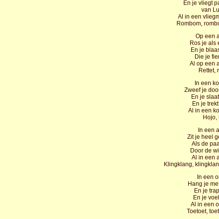
En je vliegt 
van Lu
Al in een vlieg
Rombom, rombo
Op een a
Ros je als 
En je blaas
Die je fi
Al op een 
Rettet, r
In een ko
Zweef je doo
En je slaa
En je trek
Al in een ko
Hojo, 
In een a
Zit je heel 
Als de pa
Door de w
Al in een 
Klingklang, klingklan
In een 
Hang je met
En je tra
En je voel
Al in een 
Toetoet, toet