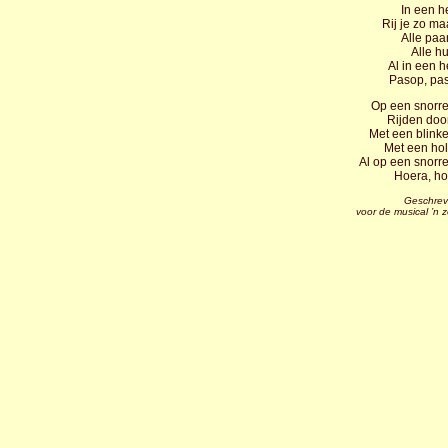
In een he
Rij je zo maa
Alle paa
Alle hu
Al in een he
Pasop, pas
Op een snorre
Rijden door
Met een blink
Met een ho
Al op een snorre
Hoera, ho
Geschrev
voor de musical ’n 