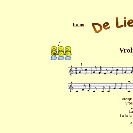
home
Vrol
Vrolijk
Vroli
L
La
La-la-la,
A