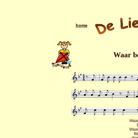
home
Waar be
Waar
Waar
Bi