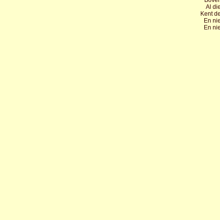
Boven
Al d
Kent d
En nie
En nie