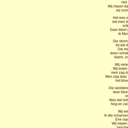
Het
Wij riepen d
wij vro
Het was 
dat men d
ont
Daar bleef
te Mun
Die storm 
tot dat 
Die me
doen schote
Alarm, z
Wij viel
Wij lede
men zag da
Men zag daar 
het bloe
Die landskne
daar blee
i
Was dat nie
Nog en zal
Wij we
In die schanse
Ene raa
Wij riepen
bescher