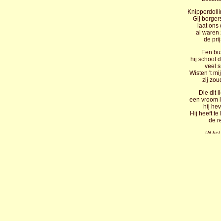
Knipperdolli
Gij borger
laat ons
al waren 
de pri
Een bus
hij schoot 
veel 
Wisten 't m
zij zou
Die dit 
een vroom l
hij he
Hij heeft t
de r
Uit he