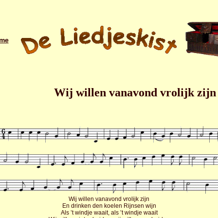
me
Wij willen vanavond vrolijk zijn
Wij willen vanavond vrolijk zijn
En drinken den koelen Rijnsen wijn
Als ’t windje waait, als ’t windje waait