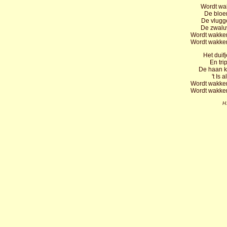
Wordt wak
De bloem
De vlugge
De zwalu
Wordt wakker
Wordt wakker
Het duifj
En trip
De haan kr
't Is 
Wordt wakker
Wordt wakker
H