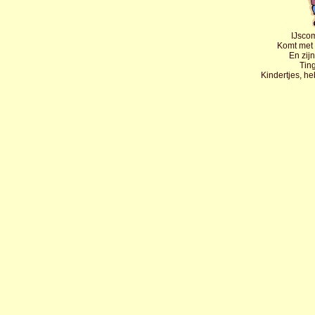
IJscom
Komt met z
En zijn
Ting
Kindertjes, he