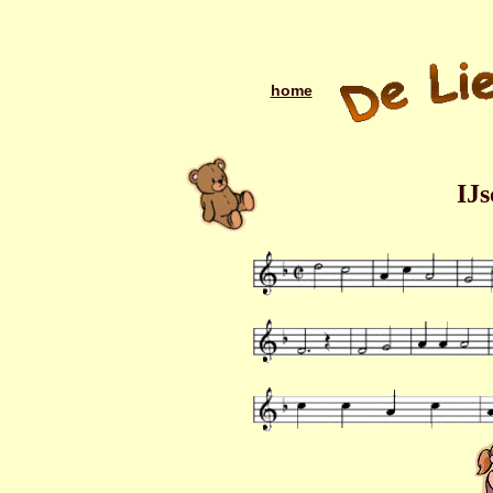
home
IJ